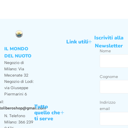
Iscriviti alla
Link utili
Newsletter
IL MONDO
Nome
DEL NUOTO
Negozio di
Milano: Via
Mecenate 32
Cognome
Negozio di Lodi:
via Giuseppe
Piermarini 6
il:
Indirizzo
Tutto
toliberoshop@gmail.com
email
quello che
N. Telefono
ti serve
Milano: 366 239