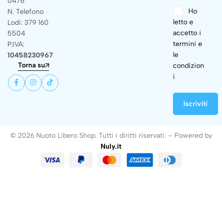
0476
Ho
N. Telefono
letto e
Lodi: 379 160
accetto i
5504
termini e
P.IVA:
le
10458230967
Torna su
condizion
i
© 2026 Nuoto Libero Shop. Tutti i diritti riservati. – Powered by
Nuly.it