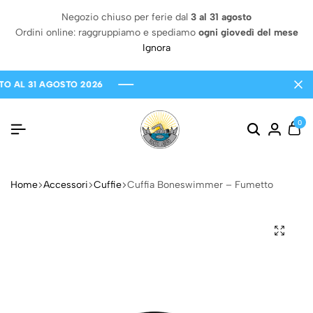
Negozio chiuso per ferie dal
3 al 31 agosto
Ordini online: raggruppiamo e spediamo
ogni giovedì del mese
Ignora
L 31 AGOSTO 2026
L 31 AGOSTO 2026
L 31 AGOSTO 2026
0
Home
Accessori
Cuffie
Cuffia Boneswimmer – Fumetto