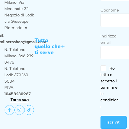
Milano: Via
Mecenate 32
Cognome
Negozio di Lodi:
via Giuseppe
Piermarini 6
il:
Indirizzo
Tutto
toliberoshop@gmail.com
email
quello che
N. Telefono
ti serve
Milano: 366 239
0476
Ho
N. Telefono
letto e
Lodi: 379 160
accetto i
5504
termini e
P.IVA:
le
10458230967
Torna su
condizion
i