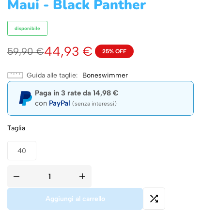
Maui - Black Panther
disponibile
44,93
€
59,90
€
25% OFF
Guida alle taglie
Boneswimmer
Paga in 3 rate da
14,98
€
con
PayPal
(senza interessi)
Taglia
40
Aggiungi al carrello