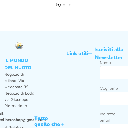
Iscriviti alla
Link utili
Newsletter
IL MONDO
Nome
DEL NUOTO
Negozio di
Milano: Via
Mecenate 32
Cognome
Negozio di Lodi:
via Giuseppe
Piermarini 6
il:
Indirizzo
Tutto
toliberoshop@gmail.com
email
quello che
N. Telefono