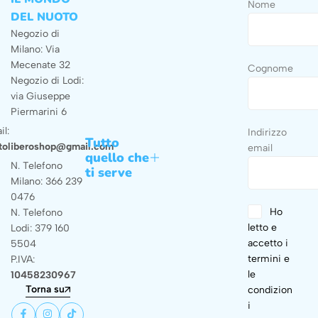
Nome
DEL NUOTO
Negozio di
Milano: Via
Mecenate 32
Cognome
Negozio di Lodi:
via Giuseppe
Piermarini 6
il:
Indirizzo
Tutto
toliberoshop@gmail.com
email
quello che
N. Telefono
ti serve
Milano: 366 239
0476
Ho
N. Telefono
letto e
Lodi: 379 160
accetto i
5504
termini e
P.IVA:
le
10458230967
Torna su
condizion
i