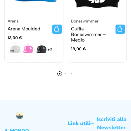
Arena
Boneswimmer
Arena Moulded
Cuffia
Boneswimmer –
13,00
€
Medio
18,00
€
+2
Iscriviti alla
Link utili
Newsletter
IL MONDO