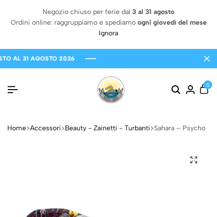
Negozio chiuso per ferie dal
3 al 31 agosto
Ordini online: raggruppiamo e spediamo
ogni giovedì del mese
Ignora
AL 31 AGOSTO 2026
AL 31 AGOSTO 2026
AL 31 AGOSTO 2026
0
Home
Accessori
Beauty - Zainetti - Turbanti
Sahara – Psycho